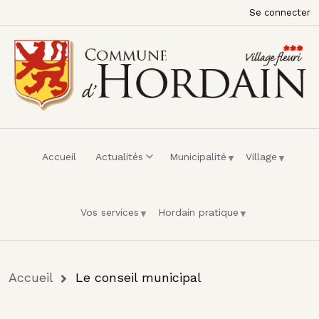
Menu du compte de l'utilisateur
Aller au contenu principal
Se connecter
Accueil
Actualités
Municipalité
Village
Vos services
Hordain pratique
Fil d'Ariane
Accueil
Le conseil municipal