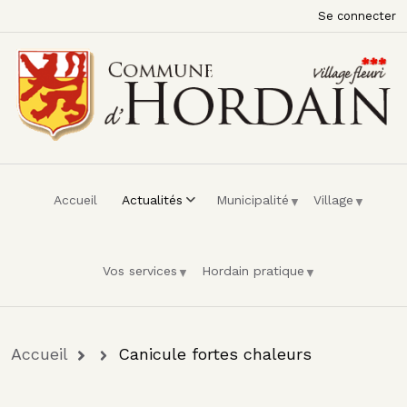
Menu du compte de l'utilisateur
Aller au contenu principal
Se connecter
Accueil
Actualités
Municipalité
Village
Vos services
Hordain pratique
Fil d'Ariane
Accueil
Canicule fortes chaleurs