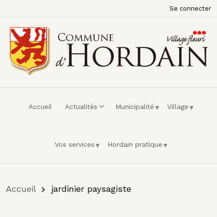
Menu du compte de l'utilisateur
Aller au contenu principal
Se connecter
Accueil
Actualités
Municipalité
Village
Vos services
Hordain pratique
Fil d'Ariane
Accueil
jardinier paysagiste