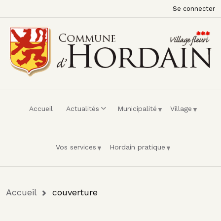
Menu du compte de l'utilisateur
Aller au contenu principal
Se connecter
Accueil
Actualités
Municipalité
Village
Vos services
Hordain pratique
Fil d'Ariane
Accueil
couverture