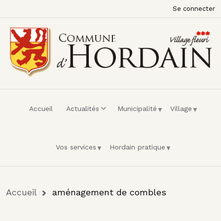
Menu du compte de l'utilisateur
Aller au contenu principal
Se connecter
Accueil
Actualités
Municipalité
Village
Vos services
Hordain pratique
Fil d'Ariane
Accueil
aménagement de combles