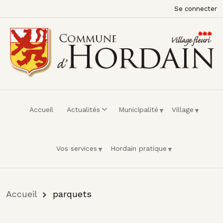
Menu du compte de l'utilisateur
Aller au contenu principal
Se connecter
Accueil
Actualités
Municipalité
Village
Vos services
Hordain pratique
Fil d'Ariane
Accueil
parquets