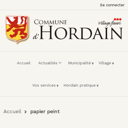
Menu du compte de l'utilisateur
Aller au contenu principal
Se connecter
Accueil
Actualités
Municipalité
Village
Vos services
Hordain pratique
Fil d'Ariane
Accueil
papier peint