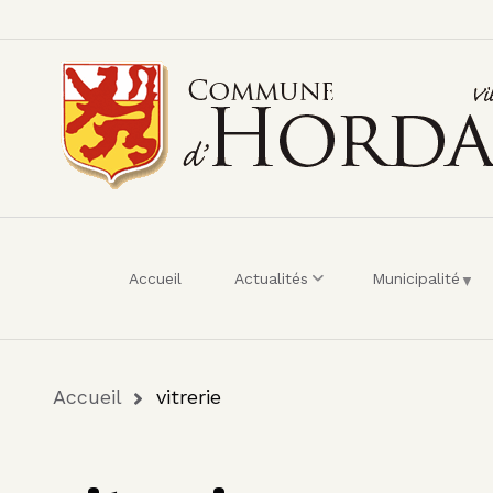
Menu du compte de 
Aller au contenu principal
Accueil
Actualités
Municipalité
Fil d'Ariane
Accueil
vitrerie